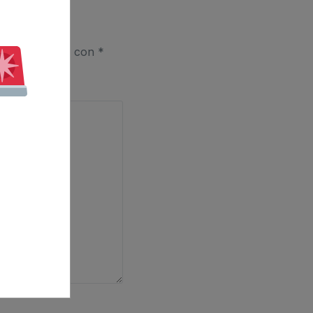
stán marcados con
*
RIAL ES