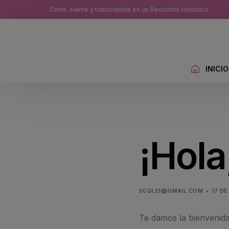
Corre, siente y transciende en un Recorrido Histórico
INICIO
¡Hol
SCQLEI@GMAIL.COM
17 DE
Te damos la bienvenida