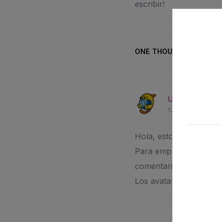
escribir!
ONE THOUGHT ON “
¡HO
Un comentari
17 de diciembre de
Hola, esto es un comen
Para empezar a moderar,
comentarios.
Los avatares de los co