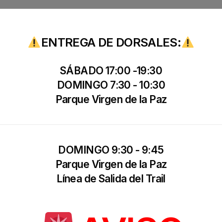
ENTREGA DE DORSALES:
LA, MUNDO!
”
SÁBADO 17:00 -19:30
DOMINGO 7:30 - 10:30
Parque Virgen de la Paz
sta de WordPress
dice:
 2024 a las 10:47
tario.
DOMINGO 9:30 - 9:45
 editar y borrar comentarios, por favor, visita en el escrit
Parque Virgen de la Paz
Línea de Salida del Trail
mentaristas provienen de
Gravatar
.