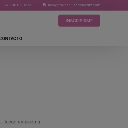
+34 638 86 36 96
hola@trailsanjuandelacruz.com
INSCRIBIRME
CONTACTO
a, ¡luego empieza a